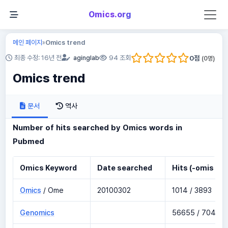
Omics.org
메인 페이지
Omics trend
»
0
점
최종 수정: 16년 전
aginglab
94 조회
(
0
명)
Omics trend
문서
역사
Number of hits searched by Omics words in
Pubmed
Omics Keyword
Date searched
Hits (-omis / -
Omics
/ Ome
20100302
1014 / 3893
Genomics
56655 / 70473