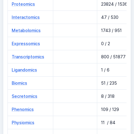
Proteomics
23824 / 15368
Interactomics
47 / 530
Metabolomics
1743 / 951
Expressomics
0 / 2
Transcriptomics
800 / 51877
Ligandomics
1 / 6
Biomics
51 / 235
Secretomics
8 / 318
Phenomics
109 / 129
Physiomics
11 / 84