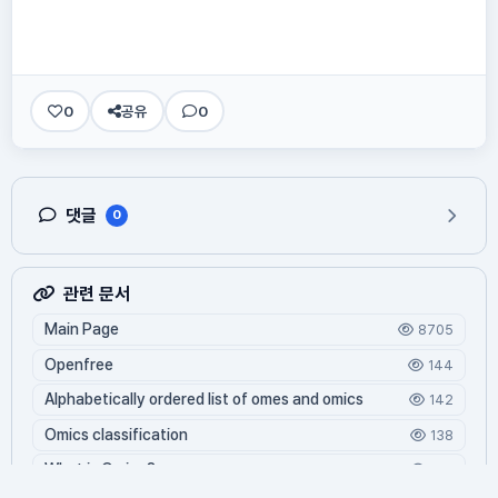
0
공유
0
댓글
0
관련 문서
Main Page
8705
Openfree
144
Alphabetically ordered list of omes and omics
142
Omics classification
138
What is Oming?
126