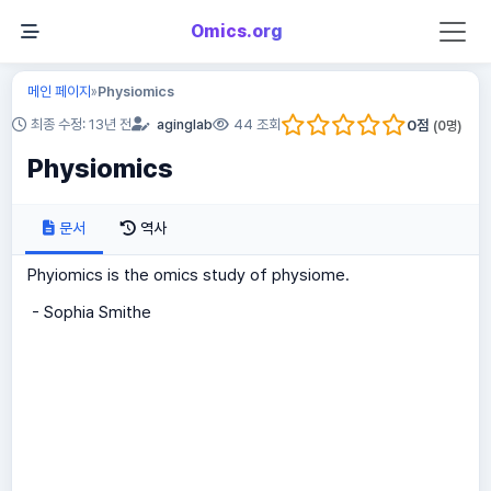
Omics.org
메인 페이지
Physiomics
»
0
점
최종 수정: 13년 전
aginglab
44 조회
(
0
명)
Physiomics
문서
역사
Phyiomics is the omics study of physiome.
- Sophia Smithe