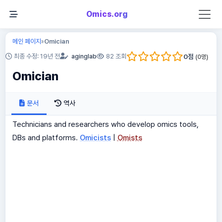
Omics.org
메인 페이지
Omician
»
0
점
최종 수정: 19년 전
aginglab
82 조회
(
0
명)
Omician
문서
역사
Technicians and researchers who develop omics tools,
DBs and platforms.
Omicists
|
Omists