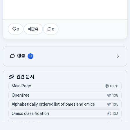
0
공유
0
댓글
0
관련 문서
Main Page
8170
Openfree
138
Alphabetically ordered list of omes and omics
135
Omics classification
133
What is Oming?
122