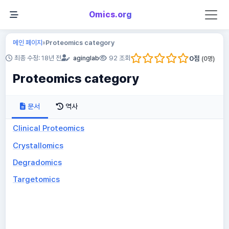
Omics.org
메인 페이지
Proteomics category
»
0
점
최종 수정: 18년 전
aginglab
92 조회
(
0
명)
Proteomics category
문서
역사
Clinical Proteomics
Crystallomics
Degradomics
Targetomics