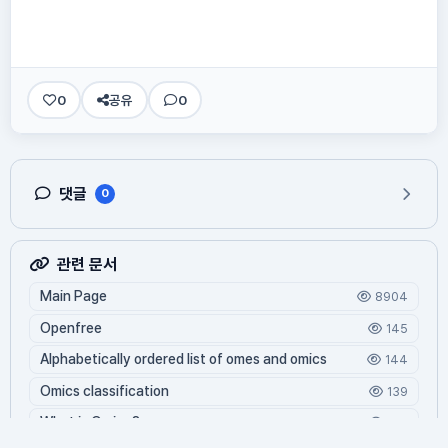
0
공유
0
댓글
0
관련 문서
Main Page
8904
Openfree
145
Alphabetically ordered list of omes and omics
144
Omics classification
139
What is Oming?
129