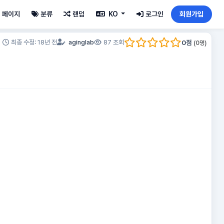
페이지
분류
랜덤
KO
로그인
회원가입
0
점
최종 수정: 18년 전
aginglab
87 조회
(
0
명)