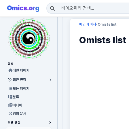
Omics.org
메인 페이지
Omists list
»
Omists list
탐색
메인 페이지
최근 변경
모든 페이지
분류
미디어
임의 문서
최근 편집