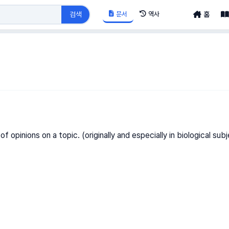
문서
역사
검색
홈
f opinions on a topic. (originally and especially in biological sub