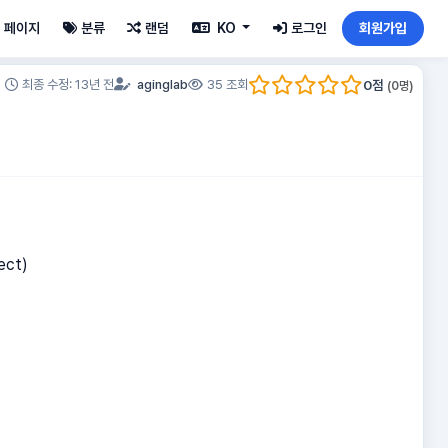
페이지
분류
랜덤
KO
로그인
회원가입
0
점
최종 수정: 13년 전
aginglab
35 조회
(
0
명)
ject)