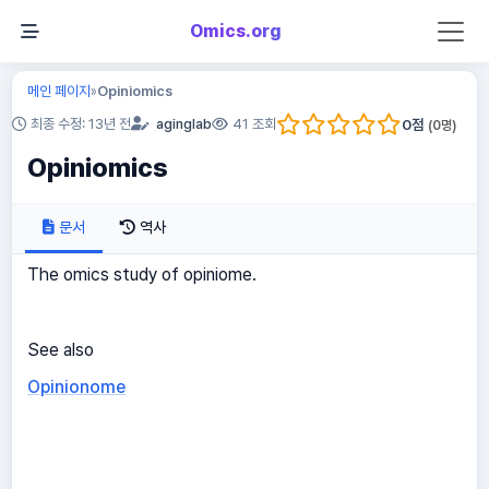
Omics.org
메인 페이지
Opiniomics
»
0
점
최종 수정: 13년 전
aginglab
41 조회
(
0
명)
Opiniomics
문서
역사
The omics study of opiniome.
See also
Opinionome