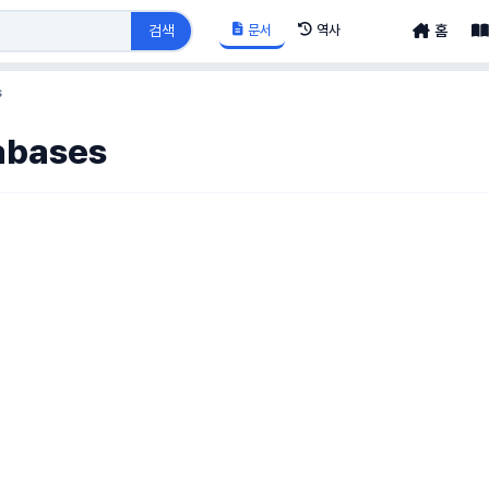
문서
역사
검색
홈
s
abases