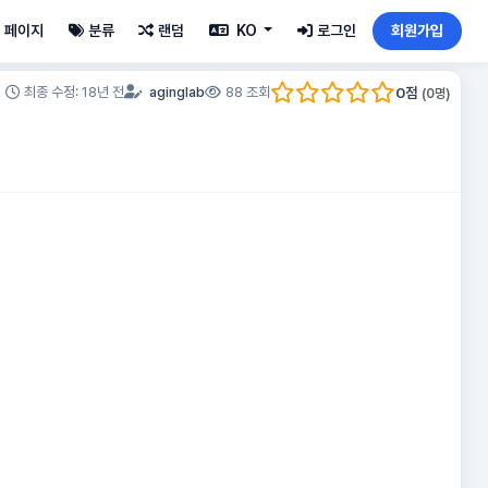
페이지
분류
랜덤
KO
로그인
회원가입
0
점
최종 수정: 18년 전
aginglab
88 조회
(
0
명)