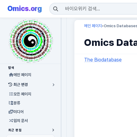
Omics.org
메인 페이지
Omics Database
»
Omics Dat
The Biodatabase
탐색
메인 페이지
최근 변경
모든 페이지
분류
미디어
임의 문서
최근 편집