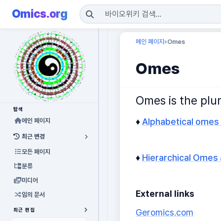
Omics.org
메인 페이지
Omes
»
Omes
Omes is the plu
탐색
♦
Alphabetical omes
메인 페이지
최근 변경
모든 페이지
♦
Hierarchical Omes
분류
미디어
External links
임의 문서
최근 편집
Geromics.com