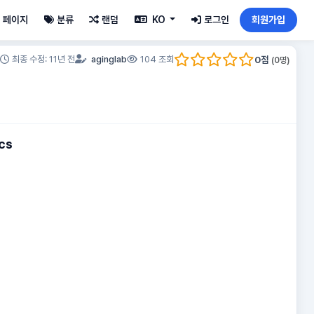
페이지
분류
랜덤
KO
로그인
회원가입
0
점
최종 수정: 11년 전
aginglab
104 조회
(
0
명)
cs