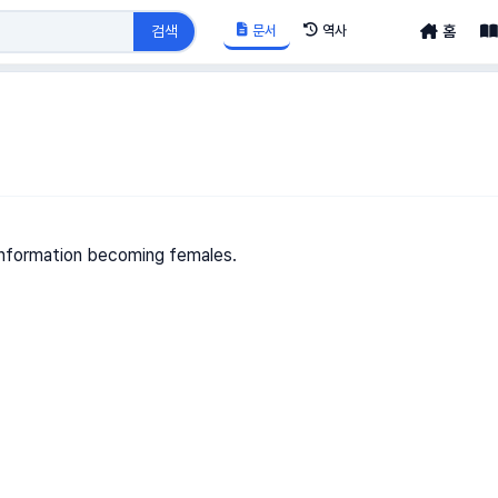
문서
역사
검색
홈
 information becoming females.