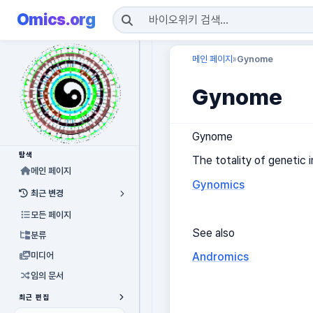
Omics.org
메인 페이지
Gynome
»
Gynome
Gynome
탐색
The totality of genetic
메인 페이지
Gynomics
최근 변경
모든 페이지
See also
분류
Andromics
미디어
임의 문서
최근 편집