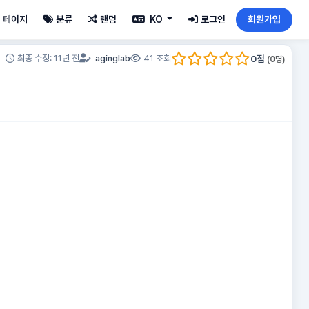
페이지
분류
랜덤
KO
로그인
회원가입
0
점
최종 수정: 11년 전
aginglab
41 조회
(
0
명)