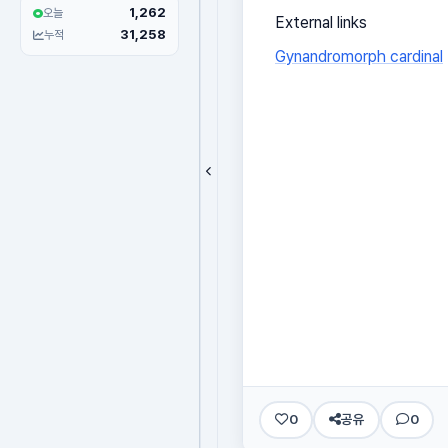
1,262
오늘
External links
31,258
누적
Gynandromorph cardinal
0
공유
0