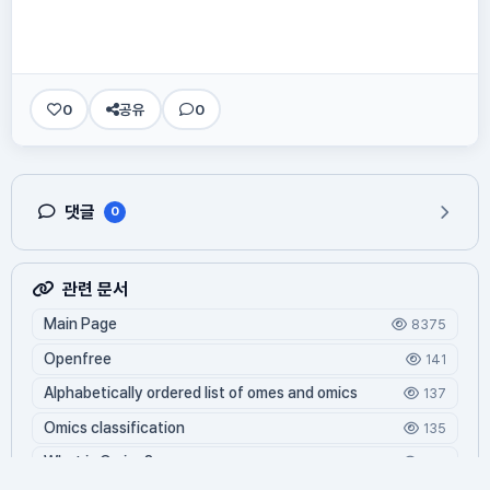
0
공유
0
댓글
0
관련 문서
Main Page
8375
Openfree
141
Alphabetically ordered list of omes and omics
137
Omics classification
135
What is Oming?
124