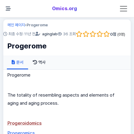
Omics.org
메인 페이지
Progerome
»
0
점
최종 수정: 11년 전
aginglab
36 조회
(
0
명)
Progerome
문서
역사
Progerome
The totality of resembling aspects and elements of
aging and aging process.
Progeroidomics
Progeromics