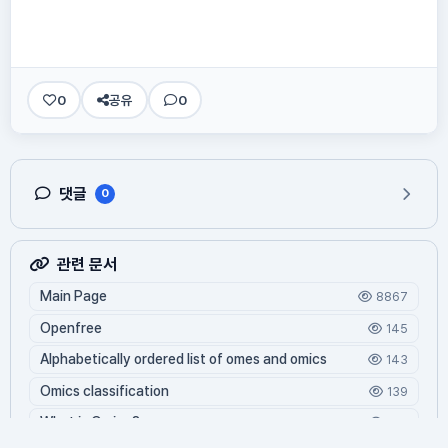
0
공유
0
댓글
0
관련 문서
Main Page
8867
Openfree
145
Alphabetically ordered list of omes and omics
143
Omics classification
139
What is Oming?
129