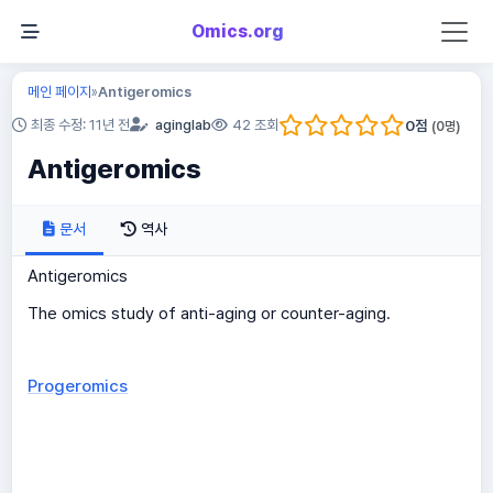
Omics.org
메인 페이지
Antigeromics
»
0
점
최종 수정: 11년 전
aginglab
42 조회
(
0
명)
Antigeromics
문서
역사
Antigeromics
The omics study of anti-aging or counter-aging.
Progeromics