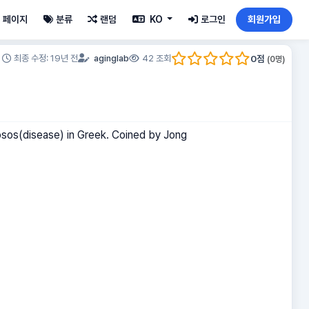
페이지
분류
랜덤
KO
로그인
회원가입
0
점
최종 수정: 19년 전
aginglab
42 조회
(
0
명)
Nosos(disease) in Greek. Coined by Jong