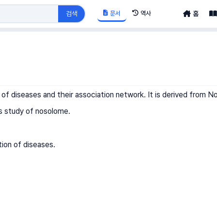
문서
역사
검색
홈
 of diseases and their association network. It is derived from 
s study of nosolome.
tion of diseases.