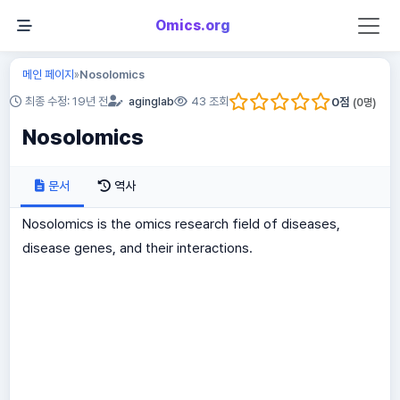
Omics.org
메인 페이지
Nosolomics
»
0
점
최종 수정: 19년 전
aginglab
43 조회
(
0
명)
Nosolomics
문서
역사
Nosolomics is the omics research field of diseases,
disease genes, and their interactions.