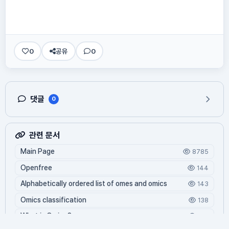
0
공유
0
댓글
0
관련 문서
Main Page
8785
Openfree
144
Alphabetically ordered list of omes and omics
143
Omics classification
138
What is Oming?
128