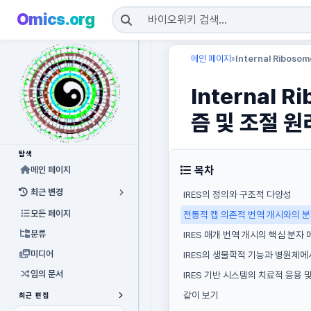
Omics.org
메인 페이지
Internal Ribos
»
Internal 
즘 및 조절 원
탐색
목차
메인 페이지
최근 변경
IRES의 정의와 구조적 다양성
모든 페이지
전통적 캡 의존적 번역 개시와의 
분류
IRES 매개 번역 개시의 핵심 분자
미디어
IRES의 생물학적 기능과 병원체에
임의 문서
IRES 기반 시스템의 치료적 응용 
같이 보기
최근 편집