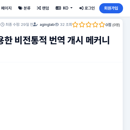
페이지
분류
랜덤
KO
로그인
회원가입
0
점
최종 수정: 29일 전
aginglab
32 조회
(
0
명)
)를 이용한 비전통적 번역 개시 메커니