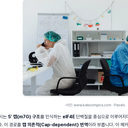
사진: www.kaboompics.com · Pexels
개시는
5' 캡(m7G) 구조
를 인식하는
eIF4E
단백질을 중심으로 이루어지며
. 이 경로를
캡 의존적(Cap-dependent) 번역
이라 부릅니다. 이 메