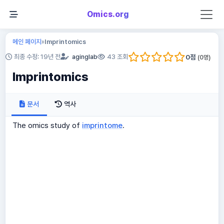
Omics.org
메인 페이지
Imprintomics
»
0
점
최종 수정: 19년 전
aginglab
43 조회
(
0
명)
Imprintomics
문서
역사
The omics study of
imprintome
.