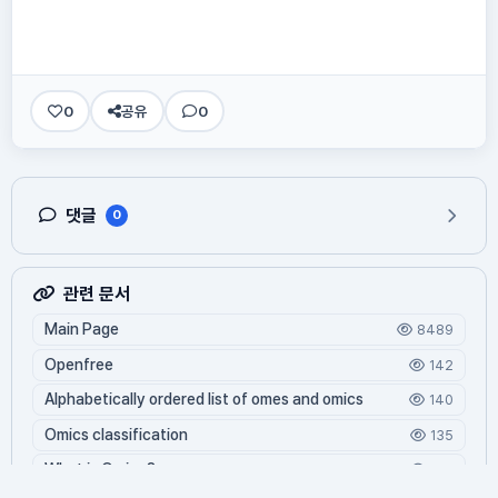
0
공유
0
댓글
0
관련 문서
Main Page
8489
Openfree
142
Alphabetically ordered list of omes and omics
140
Omics classification
135
What is Oming?
125