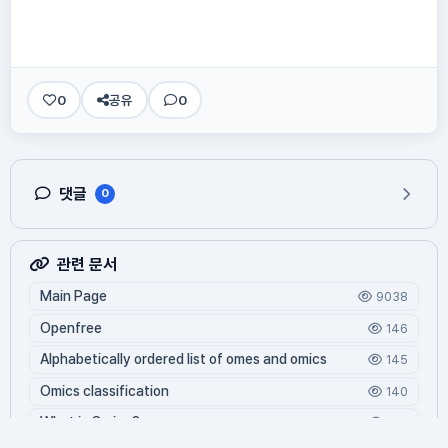
0
공유
0
댓글
0
관련 문서
Main Page
9038
Openfree
146
Alphabetically ordered list of omes and omics
145
Omics classification
140
What is Oming?
130