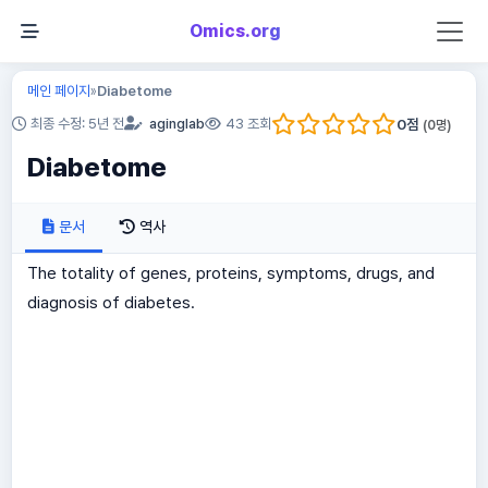
Omics.org
메인 페이지
Diabetome
»
0
점
최종 수정: 5년 전
aginglab
43 조회
(
0
명)
Diabetome
문서
역사
The totality of genes, proteins, symptoms, drugs, and
diagnosis of diabetes.