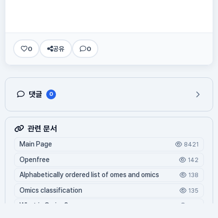
0
공유
0
댓글
0
관련 문서
Main Page
8421
Openfree
142
Alphabetically ordered list of omes and omics
138
Omics classification
135
What is Oming?
125