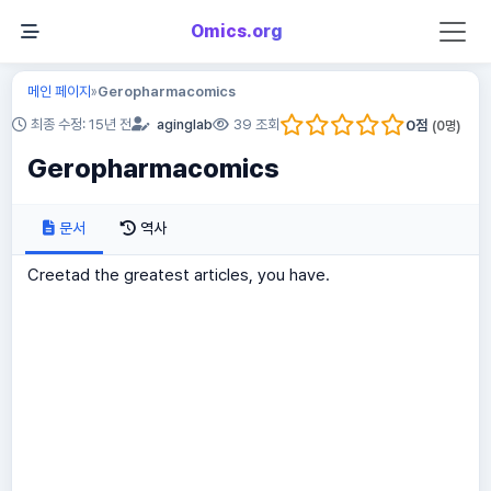
Omics.org
메인 페이지
Geropharmacomics
»
0
점
최종 수정: 15년 전
aginglab
39 조회
(
0
명)
Geropharmacomics
문서
역사
Creetad the greatest articles, you have.