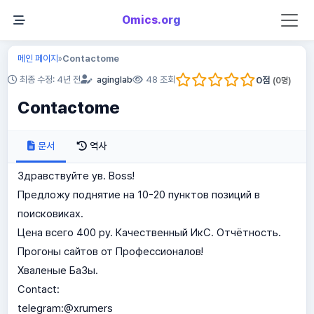
Omics.org
메인 페이지
Contactome
»
0
점
최종 수정: 4년 전
aginglab
48 조회
(
0
명)
Contactome
문서
역사
Здравствуйте ув. Boss!
Предложу поднятие на 10-20 пунктов позиций в
поисковиках.
Цена всего 400 ру. Качественный ИкС. Отчётность.
Прогоны сайтов от Профессионалов!
Хваленые БаЗы.
Contact:
telegram:@xrumers