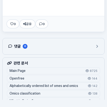
0
공유
0
댓글
0
관련 문서
Main Page
8725
Openfree
144
Alphabetically ordered list of omes and omics
142
Omics classification
138
What is Oming?
126