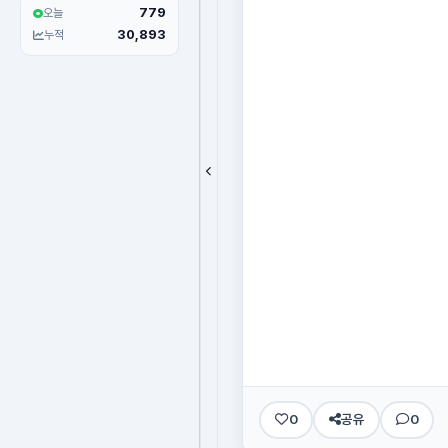
779
오늘
30,893
누적
0
공유
0