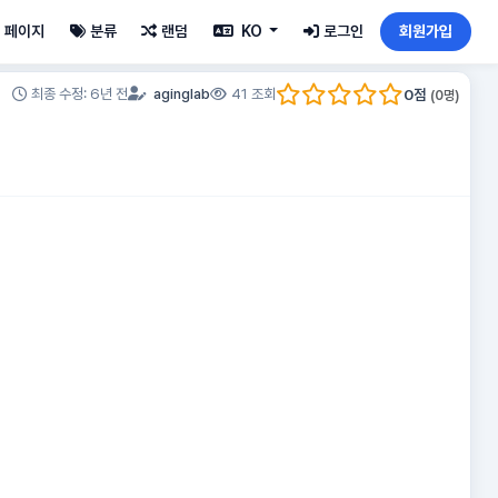
페이지
분류
랜덤
KO
로그인
회원가입
0
점
최종 수정: 6년 전
aginglab
41 조회
(
0
명)