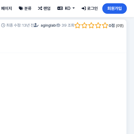
페이지
분류
랜덤
KO
로그인
회원가입
0
점
최종 수정: 13년 전
aginglab
39 조회
(
0
명)