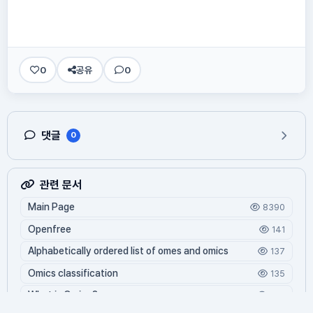
0
공유
0
댓글
0
관련 문서
Main Page
8390
Openfree
141
Alphabetically ordered list of omes and omics
137
Omics classification
135
What is Oming?
124