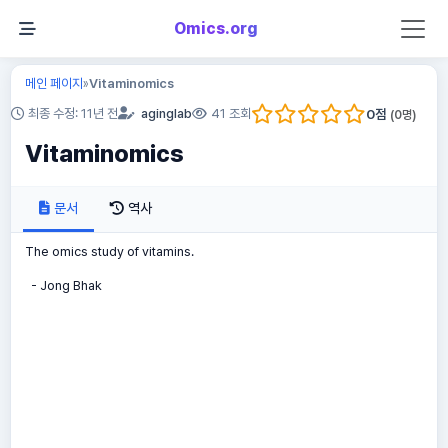
Omics.org
메인 페이지
Vitaminomics
»
0
점
최종 수정: 11년 전
aginglab
41 조회
(
0
명)
Vitaminomics
문서
역사
The omics study of vitamins.
- Jong Bhak