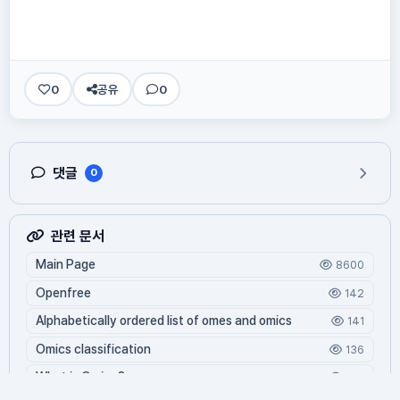
0
공유
0
댓글
0
관련 문서
Main Page
8600
Openfree
142
Alphabetically ordered list of omes and omics
141
Omics classification
136
What is Oming?
125