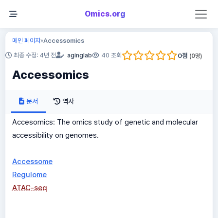
Omics.org
메인 페이지
Accessomics
»
0
점
최종 수정: 4년 전
aginglab
40 조회
(
0
명)
Accessomics
문서
역사
Accesomics: The omics study of genetic and molecular
accessibility on genomes.
Accessome
Regulome
ATAC-seq