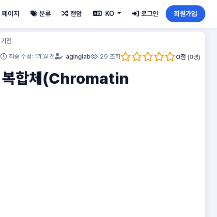
페이지
분류
랜덤
KO
로그인
회원가입
 기전
0
점
최종 수정: 1개월 전
aginglab
29 조회
(
0
명)
복합체(Chromatin