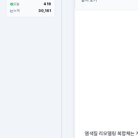
같이 보기
416
오늘
30,161
누적
염색질 리모델링 복합체는 