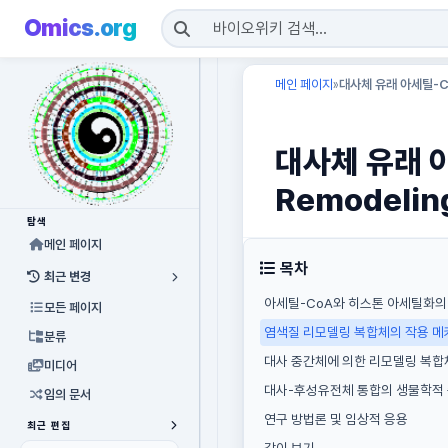
Omics.org
메인 페이지
대사체 유래 아세틸-Co
»
대사체 유래 
Remodeli
탐색
메인 페이지
목차
최근 변경
아세틸-CoA와 히스톤 아세틸화의
모든 페이지
염색질 리모델링 복합체의 작용 
분류
대사 중간체에 의한 리모델링 복합
미디어
대사-후성유전체 통합의 생물학적
임의 문서
연구 방법론 및 임상적 응용
최근 편집