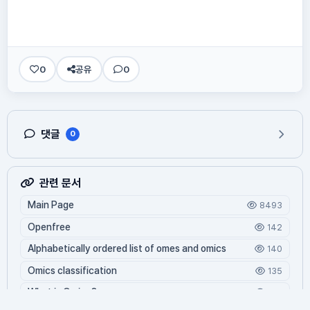
0
공유
0
댓글
0
관련 문서
Main Page
8493
Openfree
142
Alphabetically ordered list of omes and omics
140
Omics classification
135
What is Oming?
125