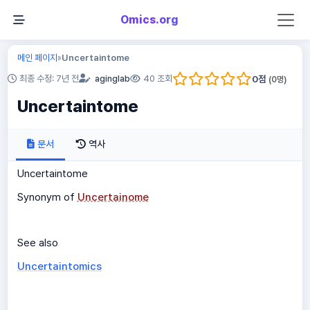
Omics.org
메인 페이지
Uncertaintome
»
0
점
최종 수정: 7년 전
aginglab
40 조회
(
0
명)
Uncertaintome
문서
역사
Uncertaintome
Synonym of
Uncertainome
See also
Uncertaintomics