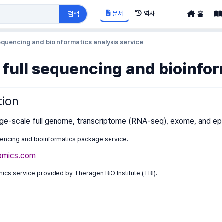
문서
역사
검색
홈
sequencing and bioinformatics analysis service
 full sequencing and bioinfor
tion
rge-scale full genome, transcriptome (RNA-seq), exome, and epi
uencing and bioinformatics package service.
lomics.com
omics service provided by Theragen BiO Institute (TBI).