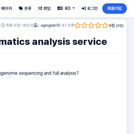
페이지
분류
랜덤
KO
로그인
회원가입
0
점
최종 수정: 16년 전
aginglab
97 조회
(
0
명)
matics analysis service
genome sequencing and full analysis?