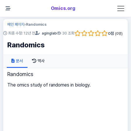
Omics.org
메인 페이지
Randomics
»
0
점
최종 수정: 12년 전
aginglab
30 조회
(
0
명)
Randomics
문서
역사
Randomics
The omics study of randomes in biology.