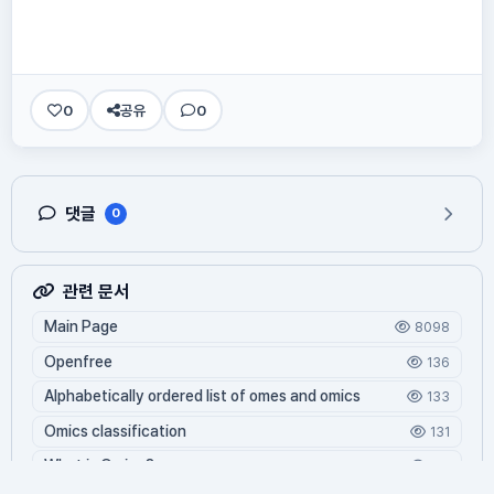
0
공유
0
댓글
0
관련 문서
Main Page
8098
Openfree
136
Alphabetically ordered list of omes and omics
133
Omics classification
131
What is Oming?
119