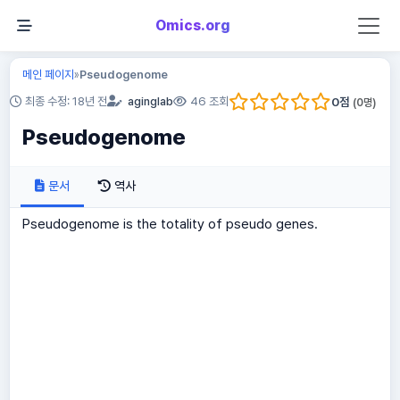
Omics.org
메인 페이지
Pseudogenome
»
0
점
최종 수정: 18년 전
aginglab
46 조회
(
0
명)
Pseudogenome
문서
역사
Pseudogenome is the totality of pseudo genes.