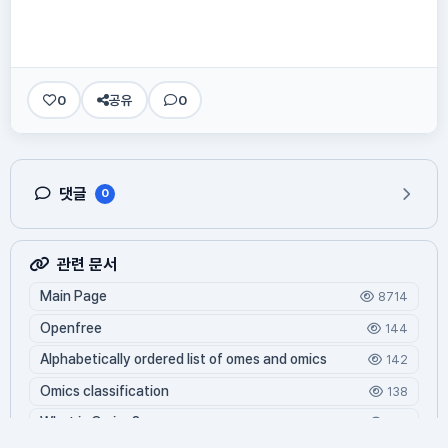
0
공유
0
댓글
0
관련 문서
Main Page
8714
Openfree
144
Alphabetically ordered list of omes and omics
142
Omics classification
138
What is Oming?
126