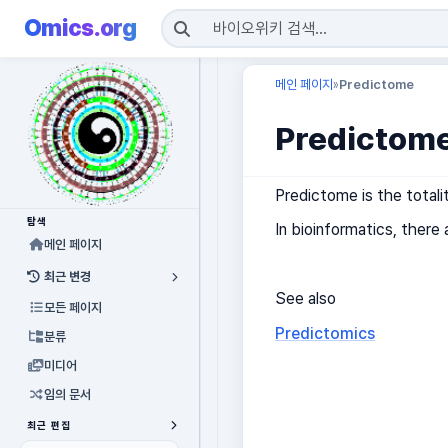
Omics.org
메인 페이지
Predictome
»
Predictom
Predictome is the totali
탐색
In bioinformatics, there
메인 페이지
최근 변경
See also
모든 페이지
Predictomics
분류
미디어
임의 문서
최근 편집