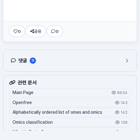
0
공유
0
댓글
0
관련 문서
Main Page
8634
Openfree
143
Alphabetically ordered list of omes and omics
142
Omics classification
138
What is Oming?
126