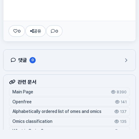
0
공유
0
댓글
0
관련 문서
Main Page
8390
Openfree
141
Alphabetically ordered list of omes and omics
137
Omics classification
135
What is Oming?
124