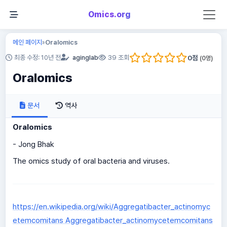
Omics.org
메인 페이지
Oralomics
»
0
점
최종 수정: 10년 전
aginglab
39 조회
(
0
명)
Oralomics
문서
역사
Oralomics
- Jong Bhak
The omics study of oral bacteria and viruses.
https://en.wikipedia.org/wiki/Aggregatibacter_actinomyc
etemcomitans Aggregatibacter_actinomycetemcomitans