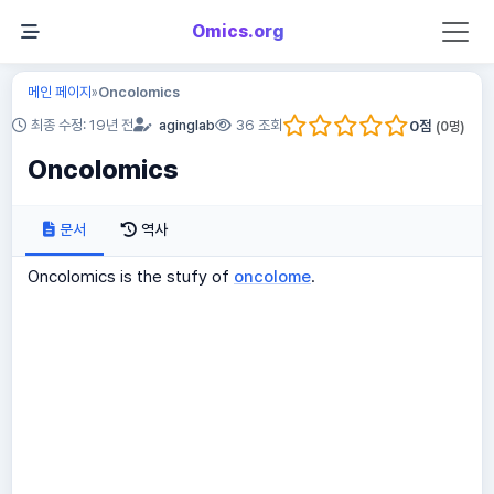
Omics.org
메인 페이지
Oncolomics
»
0
점
최종 수정: 19년 전
aginglab
36 조회
(
0
명)
Oncolomics
문서
역사
Oncolomics is the stufy of
oncolome
.