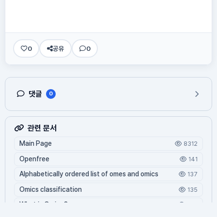
0
공유
0
댓글
0
관련 문서
Main Page
8312
Openfree
141
Alphabetically ordered list of omes and omics
137
Omics classification
135
What is Oming?
124