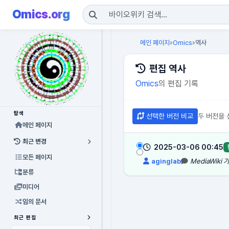
Omics.org
메인 페이지
Omics
역사
»
»
편집 역사
Omics
의 편집 기록
탐색
선택한 버전 비교
두 버전을 
메인 페이지
최근 변경
2025-03-06 00:45
모든 페이지
aginglab
MediaWiki
분류
미디어
임의 문서
최근 편집