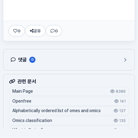
0
공유
0
댓글
0
관련 문서
Main Page
8386
Openfree
141
Alphabetically ordered list of omes and omics
137
Omics classification
135
What is Oming?
124