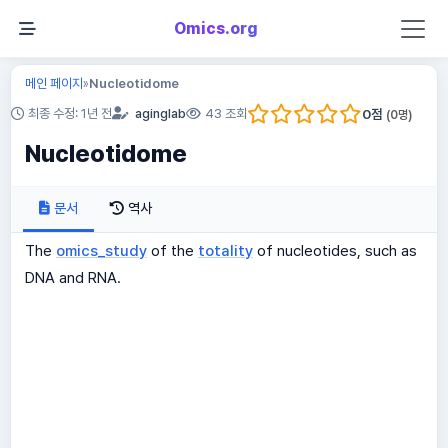
Omics.org
메인 페이지
Nucleotidome
»
0
점
최종 수정: 1년 전
aginglab
43 조회
(
0
명)
Nucleotidome
문서
역사
The
omics_study
of the
totality
of nucleotides, such as
DNA and RNA.