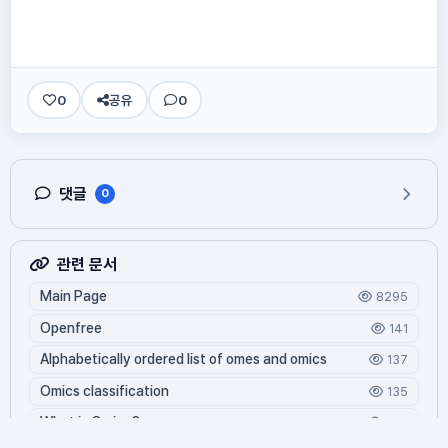
0
공유
0
댓글
0
관련 문서
Main Page
8295
Openfree
141
Alphabetically ordered list of omes and omics
137
Omics classification
135
What is Oming?
124