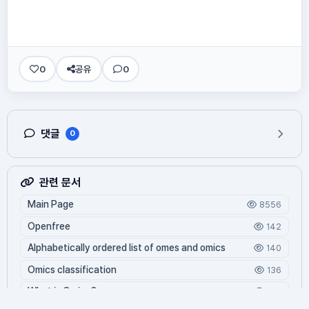
0
공유
0
댓글
0
관련 문서
Main Page
8556
Openfree
142
Alphabetically ordered list of omes and omics
140
Omics classification
136
What is Oming?
125