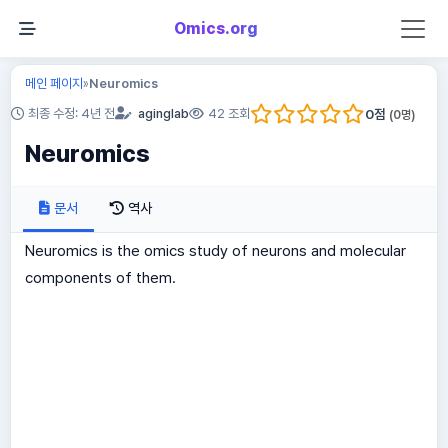
Omics.org
메인 페이지
Neuromics
»
0
점
최종 수정: 4년 전
aginglab
42 조회
(
0
명)
Neuromics
문서
역사
Neuromics is the omics study of neurons and molecular
components of them.