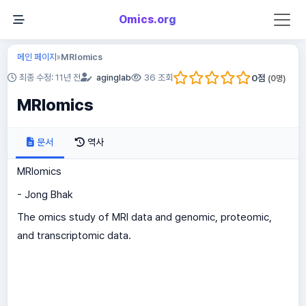
Omics.org
메인 페이지
MRIomics
»
0
점
최종 수정: 11년 전
aginglab
36 조회
(
0
명)
MRIomics
문서
역사
MRIomics
- Jong Bhak
The omics study of MRI data and genomic, proteomic,
and transcriptomic data.