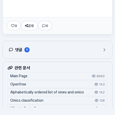
0
공유
0
댓글
0
관련 문서
Main Page
8660
Openfree
143
Alphabetically ordered list of omes and omics
142
Omics classification
138
What is Oming?
126