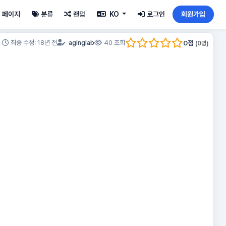
페이지
분류
랜덤
KO
로그인
회원가입
0
점
최종 수정: 18년 전
aginglab
40 조회
(
0
명)