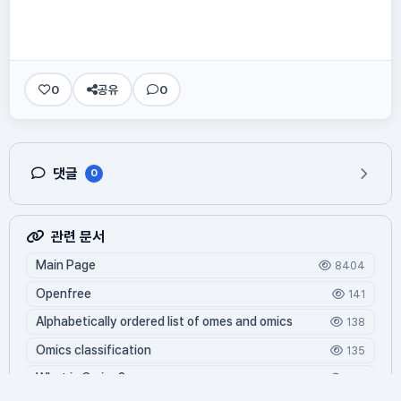
0
공유
0
댓글
0
관련 문서
Main Page
8404
Openfree
141
Alphabetically ordered list of omes and omics
138
Omics classification
135
What is Oming?
124