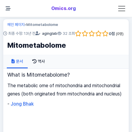
Omics.org
메인 페이지
Mitometabolome
»
0
점
최종 수정: 13년 전
aginglab
32 조회
(
0
명)
Mitometabolome
문서
역사
What is Mitometabolome?
The metabolic ome of mitochondria and mitochondrial
genes (both originated from mitochondria and nucleus)
-
Jong Bhak