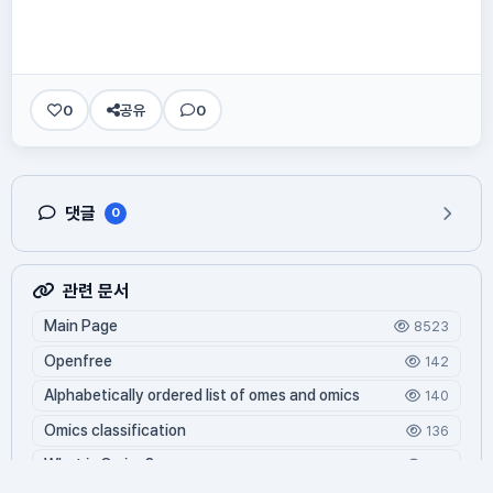
0
공유
0
댓글
0
관련 문서
Main Page
8523
Openfree
142
Alphabetically ordered list of omes and omics
140
Omics classification
136
What is Oming?
125