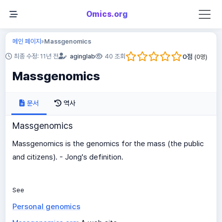
Omics.org
메인 페이지
Massgenomics
»
0
점
최종 수정: 11년 전
aginglab
40 조회
(
0
명)
Massgenomics
문서
역사
Massgenomics
Massgenomics is the genomics for the mass (the public
and citizens). - Jong's definition.
See
Personal genomics