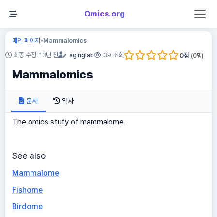
Omics.org
메인 페이지
Mammalomics
»
0
점
최종 수정: 13년 전
aginglab
39 조회
(
0
명)
Mammalomics
문서
역사
The omics stufy of mammalome.
See also
Mammalome
Fishome
Birdome