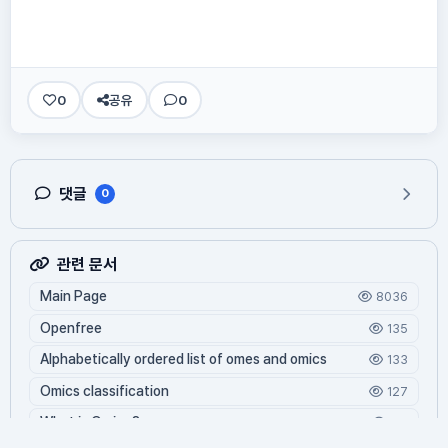
0
공유
0
댓글
0
관련 문서
Main Page
8036
Openfree
135
Alphabetically ordered list of omes and omics
133
Omics classification
127
What is Oming?
118