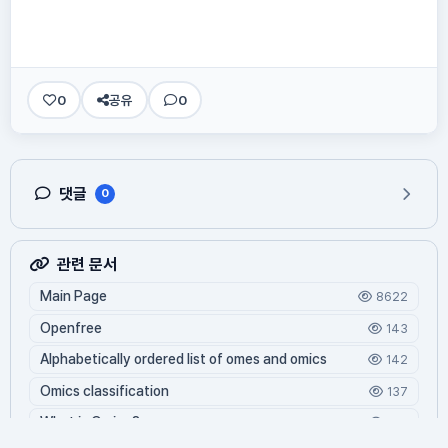
0
공유
0
댓글
0
관련 문서
Main Page
8622
Openfree
143
Alphabetically ordered list of omes and omics
142
Omics classification
137
What is Oming?
126