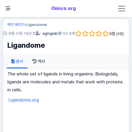
Omics.org
메인 페이지
Ligandome
»
0
점
최종 수정: 19년 전
aginglab
53 조회
(
0
명)
Ligandome
문서
역사
The whole set of ligands in living organims. Biologiclaly,
ligands are molecules and metals that work with proteins
in cells.
Ligandome.org