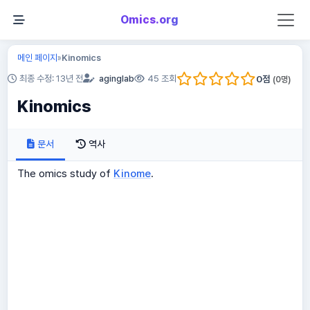
Omics.org
메인 페이지
Kinomics
»
0
점
최종 수정: 13년 전
aginglab
45 조회
(
0
명)
Kinomics
문서
역사
The omics study of
Kinome
.