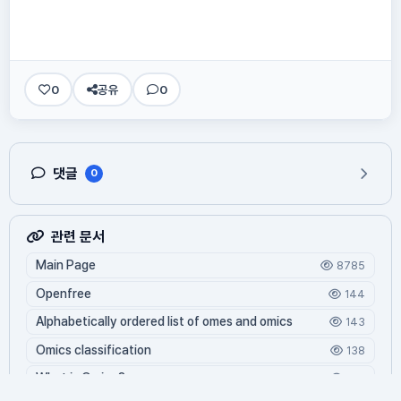
0
공유
0
댓글
0
관련 문서
Main Page
8785
Openfree
144
Alphabetically ordered list of omes and omics
143
Omics classification
138
What is Oming?
128