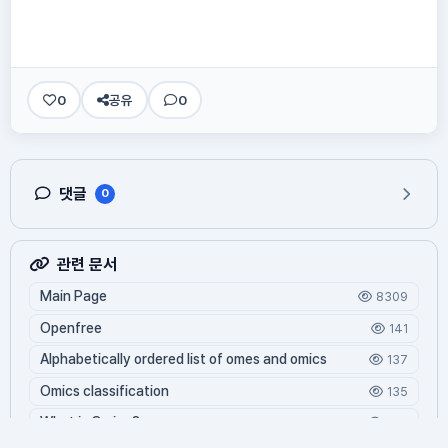
0
공유
0
댓글
0
관련 문서
Main Page
8309
Openfree
141
Alphabetically ordered list of omes and omics
137
Omics classification
135
What is Oming?
124