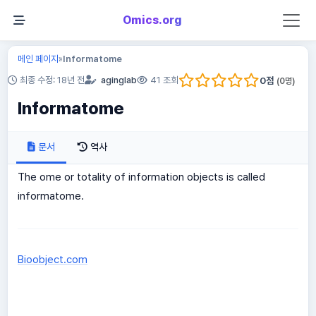
Omics.org
메인 페이지
Informatome
»
0
점
최종 수정: 18년 전
aginglab
41 조회
(
0
명)
Informatome
문서
역사
The ome or totality of information objects is called
informatome.
Bioobject.com