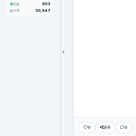
853
오늘
30,947
누적
0
공유
0