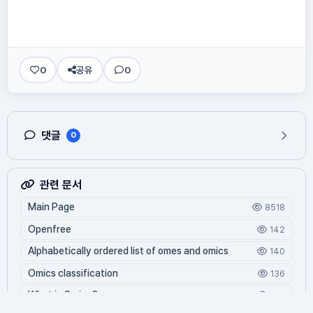
0
공유
0
댓글
0
관련 문서
Main Page
8518
Openfree
142
Alphabetically ordered list of omes and omics
140
Omics classification
136
What is Oming?
125