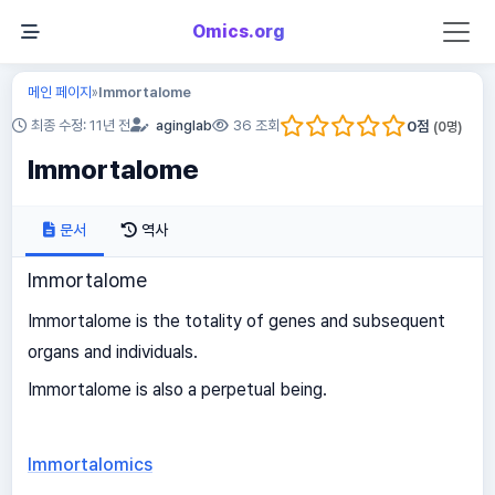
Omics.org
메인 페이지
Immortalome
»
0
점
최종 수정: 11년 전
aginglab
36 조회
(
0
명)
Immortalome
문서
역사
Immortalome
Immortalome is the totality of genes and subsequent
organs and individuals.
Immortalome is also a perpetual being.
Immortalomics