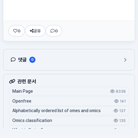
0
공유
0
댓글
0
관련 문서
Main Page
8338
Openfree
141
Alphabetically ordered list of omes and omics
137
Omics classification
135
What is Oming?
124