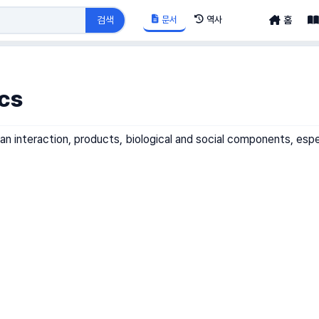
문서
역사
검색
홈
cs
 interaction, products, biological and social components, espeic