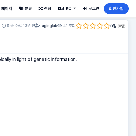
페이지
분류
랜덤
KO
로그인
회원가입
0
점
최종 수정: 13년 전
aginglab
41 조회
(
0
명)
ally in light of genetic information.