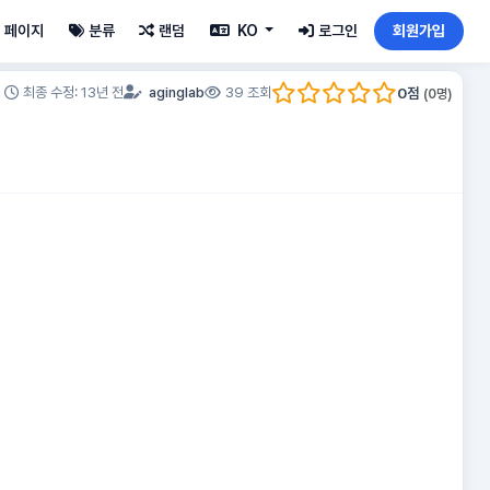
페이지
분류
랜덤
KO
로그인
회원가입
0
점
최종 수정: 13년 전
aginglab
39 조회
(
0
명)