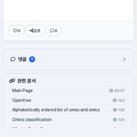
0
공유
0
댓글
0
관련 문서
Main Page
8437
Openfree
142
Alphabetically ordered list of omes and omics
139
Omics classification
135
What is Oming?
125