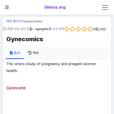
Omics.org
메인 페이지
Gynecomics
»
0
점
최종 수정: 9년 전
aginglab
44 조회
(
0
명)
Gynecomics
문서
역사
The omics study of pregnancy and pregant women
health.
Gynecome